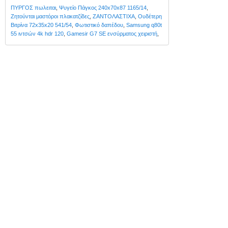
ΠΥΡΓΟΣ πωλειται
,
Ψυγείο Πάγκος 240x70x87 1165/14
,
Ζητούνται μαστόροι πλακατζίδες
,
ΖΑΝΤΟΛΑΣΤΙΧΑ
,
Ουδέτερη
Βιτρίνα 72x35x20 541/54
,
Φωτιστικό δαπέδου
,
Samsung q80t
55 ιντσών 4k hdr 120
,
Gamesir G7 SE ενσύρματος χειριστή
,