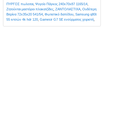
ΠΥΡΓΟΣ πωλειται
,
Ψυγείο Πάγκος 240x70x87 1165/14
,
Ζητούνται μαστόροι πλακατζίδες
,
ΖΑΝΤΟΛΑΣΤΙΧΑ
,
Ουδέτερη
Βιτρίνα 72x35x20 541/54
,
Φωτιστικό δαπέδου
,
Samsung q80t
55 ιντσών 4k hdr 120
,
Gamesir G7 SE ενσύρματος χειριστή
,