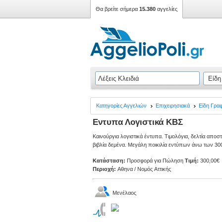
Θα βρείτε σήμερα
15.380
αγγελίες
Κατηγορίες Αγγελιών
Επιχειρησιακά
Είδη Γρα
Εντυπα Λογιστικά ΚΒΣ
Καινούργια λογιστικά έντυπα. Τιμολόγια, δελτία απο
βιβλία δεμένα. Μεγάλη ποικιλία εντύπων άνω των 300 
Κατάσταση:
Προσφορά για Πώληση
Τιμή:
300,00€
Περιοχή:
Αθηνα / Νομός Αττικής
Μενέλαος