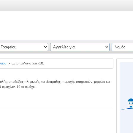
φείου
Εντυπα Λογιστικά ΚΒΣ
στολής, αποδείξεις πληρωμής και είσπραξης, παροχής υπηρεσιών, μητρώα και
τεμαχίων. 1€ το τεμάχιο.