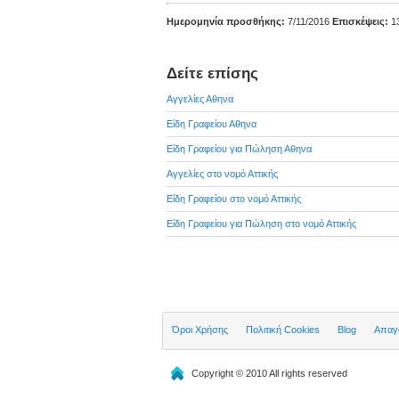
Ημερομηνία προσθήκης:
7/11/2016
Επισκέψεις:
1
Δείτε επίσης
Αγγελίες Αθηνα
Είδη Γραφείου Αθηνα
Είδη Γραφείου για Πώληση Αθηνα
Αγγελίες στο νομό Αττικής
Είδη Γραφείου στο νομό Αττικής
Είδη Γραφείου για Πώληση στο νομό Αττικής
Όροι Χρήσης
Πολιτική Cookies
Blog
Απαγο
Copyright © 2010 All rights reserved