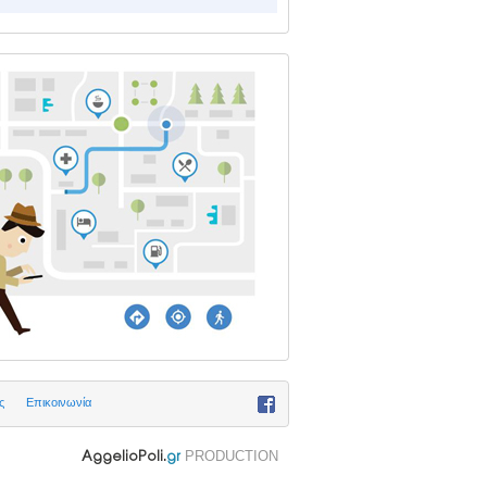
ς
Επικοινωνία
PRODUCTION
AggelioPoli.
gr