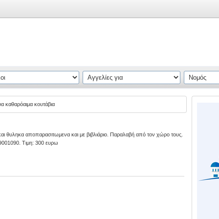
α καθαρόαιμα κουτάβια
 και θυληκα αποπαρασιτωμενα και με βιβλιάριο. Παραλαβή από τον χώρο τους.
9001090. Τιμη: 300 ευρω