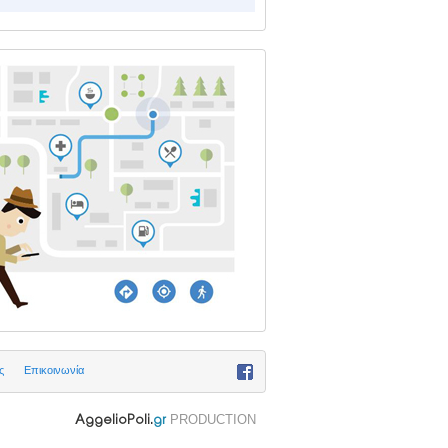
ς
Επικοινωνία
PRODUCTION
AggelioPoli.
gr