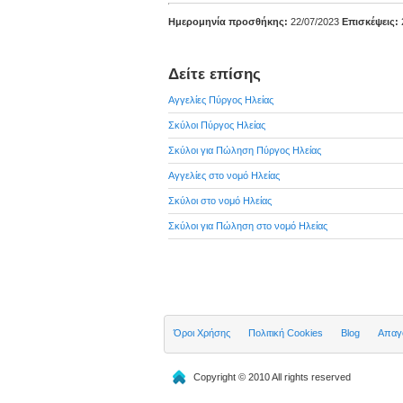
Ημερομηνία προσθήκης:
22/07/2023
Επισκέψεις:
Δείτε επίσης
Αγγελίες Πύργος Ηλείας
Σκύλοι Πύργος Ηλείας
Σκύλοι για Πώληση Πύργος Ηλείας
Αγγελίες στο νομό Ηλείας
Σκύλοι στο νομό Ηλείας
Σκύλοι για Πώληση στο νομό Ηλείας
Όροι Χρήσης
Πολιτική Cookies
Blog
Απαγο
Copyright © 2010 All rights reserved